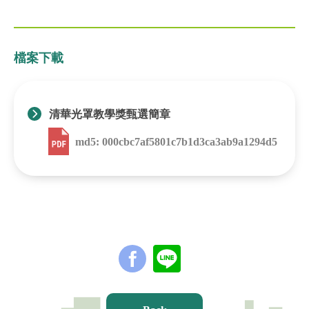
檔案下載
清華光罩教學獎甄選簡章
md5: 000cbc7af5801c7b1d3ca3ab9a1294d5