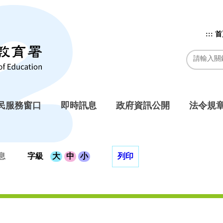
:::
首
民服務窗口
即時訊息
政府資訊公開
法令規
息
字級
大
中
小
列印