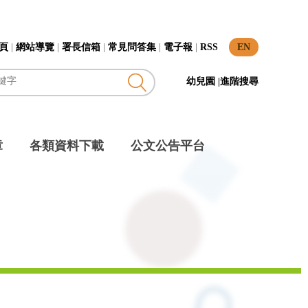
頁
|
網站導覽
|
署長信箱
|
常見問答集
|
電子報
|
RSS
EN
幼兒園
|
進階搜尋
章
各類資料下載
公文公告平台