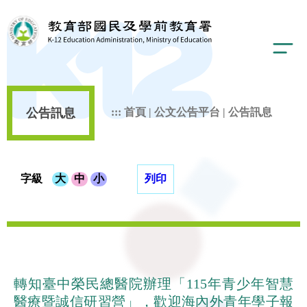
公告訊息
:::
首頁
|
公文公告平台
|
公告訊息
字級
大
中
小
列印
轉知臺中榮民總醫院辦理「115年青少年智慧
醫療暨誠信研習營」，歡迎海內外青年學子報