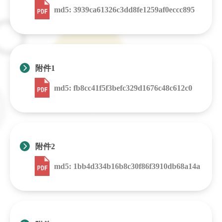
md5: 3939ca61326c3dd8fe1259af0eccc895
附件1
md5: fb8cc41f5f3befc329d1676c48c612c0
附件2
md5: 1bb4d334b16b8c30f86f3910db68a14a