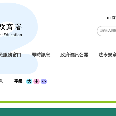
:::
首
民服務窗口
即時訊息
政府資訊公開
法令規
息
字級
大
中
小