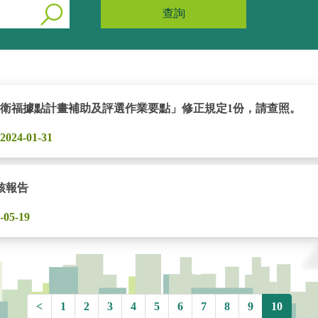
查詢
衛福據點計畫補助及評選作業要點」修正規定1份，請查照。
24-01-31
核報告
05-19
<
1
2
3
4
5
6
7
8
9
10