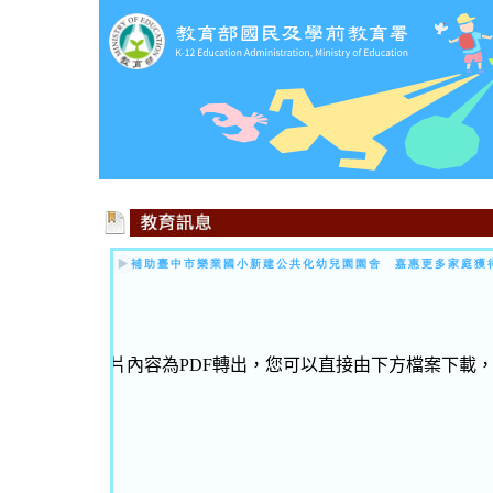
補助臺中市樂業國小新建公共化幼兒園園舍 嘉惠更多家庭獲