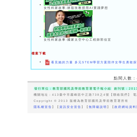
女性科家故事-林筱玫教授用AI實踐夢想
女性科家故事-國家太空中心工程師郭佳宜
檔案下載
看見她的力量 多元STEM學習方案陪伴女學生勇敢
點閱人數：
發行單位：教育部國民及學前教育署電子報小組
創刊號：201
機關地址：413臺中市霧峰區中正路738之4號【聯絡我們】 電話總
Copyright © 2013 版權為教育部國民及學前教育署所有
隱私權宣告
】【
資訊安全宣告
】【
無障礙說明
】【
政府網站資料