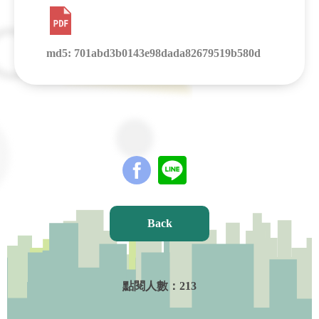
md5: 701abd3b0143e98dada82679519b580d
Back
點閱人數：
213