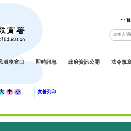
:::
首
民服務窗口
即時訊息
政府資訊公開
法令規
大
中
小
友善列印