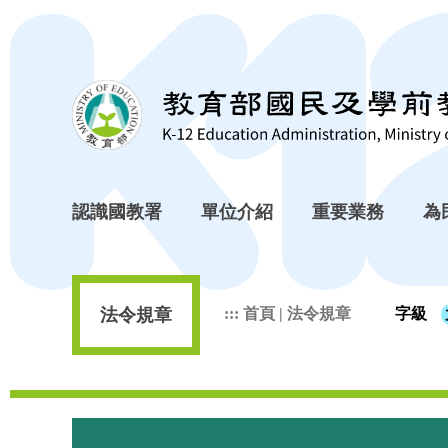
跳到主要內容區塊
認識國教署
單位介紹
重要業務
為
法令規章
:::
首頁
|
法令規章
字級