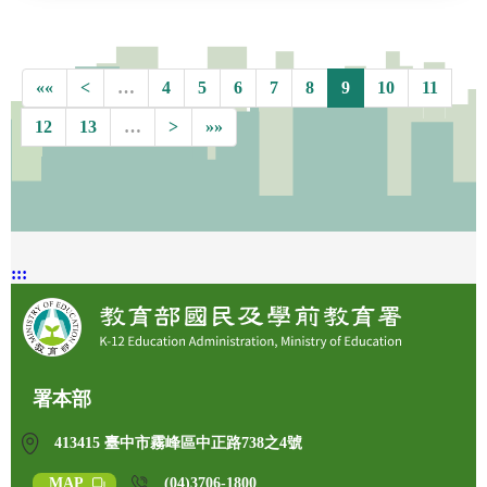
««
<
…
4
5
6
7
8
9
10
11
12
13
…
>
»»
:::
署本部
413415 臺中市霧峰區中正路738之4號
MAP
(04)3706-1800