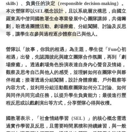
skills）、負責任的決定（responsible decision-making）。
本次營隊即以SEL概念設計，且以系統層次構思，由國立
羅東高中偕同國教署生命專業發展中心團隊講師，共備籌
劃，盼透過團體活動、劇場療癒、分組闖關、討論及反思
等，讓學生在參與過程逐步體察自己與他人。
營隊以「故事，你我的相遇」為主題，學生從「Fun心初
相遇」出發，先認識彼此與建立團隊合作氛圍，再到「劇
場療癒」。透過劇場角色扮演表達自身內心聲音及情緒，
觀察及思考自己與他人的感受，並理解如何在團隊中與夥
伴相處；接著透過分組闖關，設計身體療癒、戶外觀察等
內容方式，並利用分組活動觀察團隊如何分工討論、如何
與同伴共同完成任務，以提升學生負責能力；最後進行歷
程反思或以戲劇演出等方式，分享營隊心得與收穫。
國教署表示，「社會情緒學習（SEL）」的核心概念需透
過實作學習及反思，且需要時間累積和持續練習，與一般