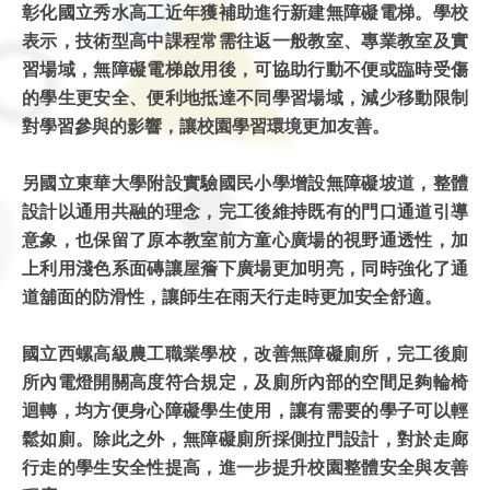
彰化國立秀水高工近年獲補助進行新建無障礙電梯。學校
表示，技術型高中課程常需往返一般教室、專業教室及實
習場域，無障礙電梯啟用後，可協助行動不便或臨時受傷
的學生更安全、便利地抵達不同學習場域，減少移動限制
對學習參與的影響，讓校園學習環境更加友善。
另國立東華大學附設實驗國民小學增設無障礙坡道，整體
設計以通用共融的理念，完工後維持既有的門口通道引導
意象，也保留了原本教室前方童心廣場的視野通透性，加
上利用淺色系面磚讓屋簷下廣場更加明亮，同時強化了通
道舖面的防滑性，讓師生在雨天行走時更加安全舒適。
國立西螺高級農工職業學校，改善無障礙廁所，完工後廁
所內電燈開關高度符合規定，及廁所內部的空間足夠輪椅
迴轉，均方便身心障礙學生使用，讓有需要的學子可以輕
鬆如廁。除此之外，無障礙廁所採側拉門設計，對於走廊
行走的學生安全性提高，進一步提升校園整體安全與友善