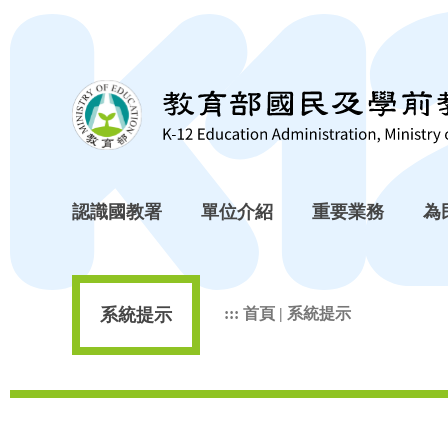
跳到主要內容區塊
認識國教署
單位介紹
重要業務
為
系統提示
:::
首頁
|
系統提示