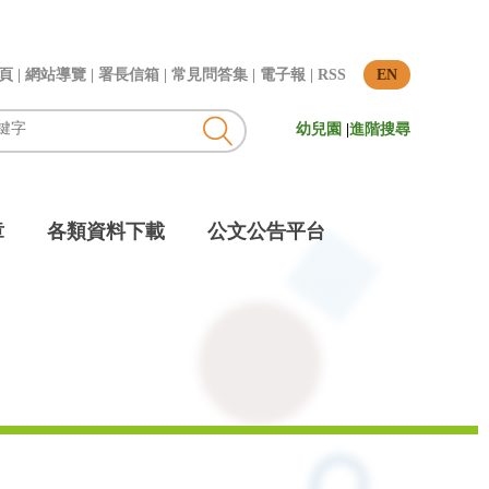
頁
|
網站導覽
|
署長信箱
|
常見問答集
|
電子報
|
RSS
EN
幼兒園
|
進階搜尋
章
各類資料下載
公文公告平台