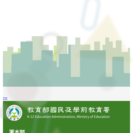
:::
署本部