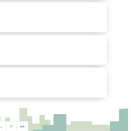
…
>
»»