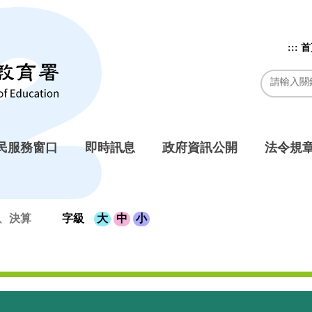
:::
首
民服務窗口
即時訊息
政府資訊公開
法令規
、決算
字級
大
中
小