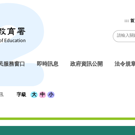
:::
首
民服務窗口
即時訊息
政府資訊公開
法令規
訊
字級
大
中
小