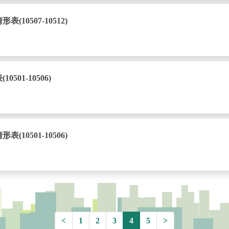
0507-10512)
01-10506)
0501-10506)
<
1
2
3
4
5
>