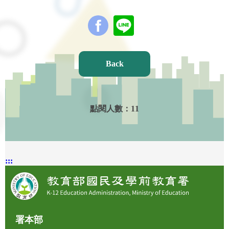
Back
點閱人數：
11
:::
署本部