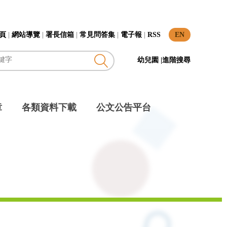
頁
|
網站導覽
|
署長信箱
|
常見問答集
|
電子報
|
RSS
EN
幼兒園
|
進階搜尋
章
各類資料下載
公文公告平台