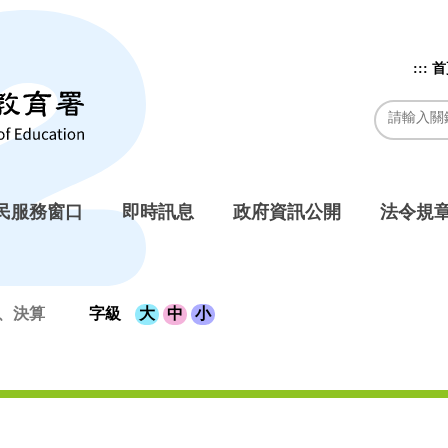
:::
首
民服務窗口
即時訊息
政府資訊公開
法令規
、決算
字級
大
中
小