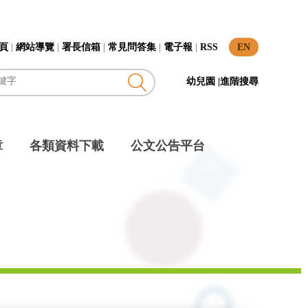
頁
|
網站導覽
|
署長信箱
|
常見問答集
|
電子報
|
RSS
EN
幼兒園
|
進階搜尋
章
各類資料下載
公文公告平台