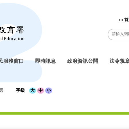
:::
首
民服務窗口
即時訊息
政府資訊公開
法令規
選
字級
大
中
小