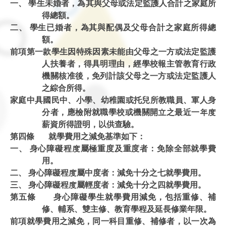
一、 學生未婚者，為其與父母或法定監護人合計之家庭所
得總額。
二、 學生已婚者，為其與配偶及父母合計之家庭所得總
額。
前項第一款學生因特殊因素未能由父母之一方或法定監護
人扶養者，得具明理由，經學校報主管教育行政
機關核准後，免列計該父母之一方或法定監護人
之綜合所得。
家庭中具國民中、小學、幼稚園或托兒所教職員、軍人身
分者，應檢附就職學校或機關開立之最近一年度
薪資所得證明，以供查驗。
第四條 就學費用之減免基準如下：
一、 身心障礙程度屬極重度及重度者：免除全部就學費
用。
二、 身心障礙程度屬中度者：減免十分之七就學費用。
三、 身心障礙程度屬輕度者：減免十分之四就學費用。
第五條 身心障礙學生就學費用減免，包括重修、補
修、輔系、雙主修、教育學程及延長修業年限。
前項就學費用之減免，同一科目重修、補修者，以一次為