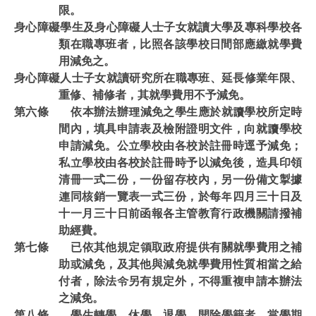
限。
身心障礙學生及身心障礙人士子女就讀大學及專科學校各
類在職專班者，比照各該學校日間部應繳就學費
用減免之。
身心障礙人士子女就讀研究所在職專班、延長修業年限、
重修、補修者，其就學費用不予減免。
第六條 依本辦法辦理減免之學生應於就讀學校所定時
間內，填具申請表及檢附證明文件，向就讀學校
申請減免。公立學校由各校於註冊時逕予減免；
私立學校由各校於註冊時予以減免後，造具印領
清冊一式二份，一份留存校內，另一份備文掣據
連同核銷一覽表一式三份，於每年四月三十日及
十一月三十日前函報各主管教育行政機關請撥補
助經費。
第七條 已依其他規定領取政府提供有關就學費用之補
助或減免，及其他與減免就學費用性質相當之給
付者，除法令另有規定外，不得重複申請本辦法
之減免。
第八條 學生轉學、休學、退學、開除學籍者，當學期