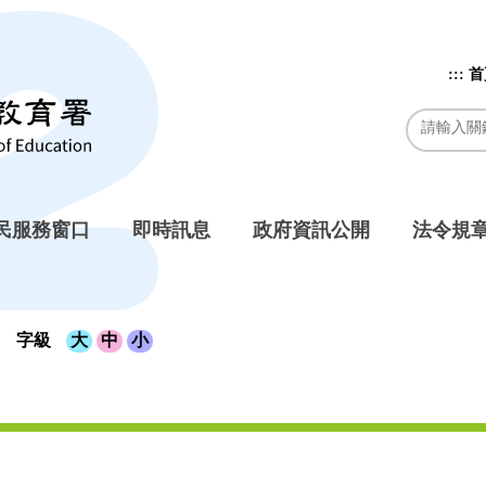
:::
首
民服務窗口
即時訊息
政府資訊公開
法令規
字級
大
中
小