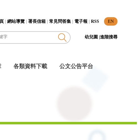
頁
|
網站導覽
|
署長信箱
|
常見問答集
|
電子報
|
RSS
EN
幼兒園
|
進階搜尋
章
各類資料下載
公文公告平台