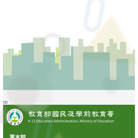
:::
署本部