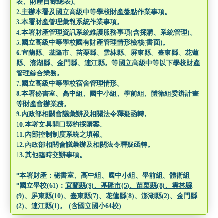
表、財產目錄總表)。
2.
主辦
本署及國立高級中等學校財產盤點作業事項。
3.本署財產管理彙報系統作業事項。
4.本署財產管理資訊系統維護服務事項(含採購、系統管理)。
5.國立高級中等學校國有財產管理情形檢核(書面)。
6.宜蘭縣、基隆市、苗栗縣、雲林縣、屏東縣、臺東縣、花蓮
縣、澎湖縣、金門縣、連江縣。等國立高級中等以下學校財產
管理綜合業務。
7.國立高級中等學校宿舍管理情形。
8.本署秘書室、高中組、國中小組、學前組、體衛組委辦計畫
等財產會辦業務。
9.內政部相關會議彙辦及相關法令釋疑函轉。
10.本署文具開口契約採購案。
11.內部控制制度系統之填報。
12.內政部相關會議彙辦及相關法令釋疑函轉。
13.其他臨時交辦事項。
*本署財產：秘書室、高中組、國中小組、學前組、體衛組
*國立學校(61)：
宜蘭縣(9)、基隆市(5)、苗栗縣(8)、雲林縣
(9)、屏東縣(10)、臺東縣(7)、花蓮縣(8)、澎湖縣(2)、金門縣
(2)、連江縣(1)。
(含國立國小64校)