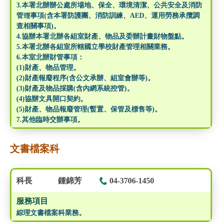
3.本署北辦辦公處所場地、保全、環境清潔、公共安全及消防
管理事項(含本署防護團、消防訓練、AED、運用勞務承攬調
查相關事項)。
4.協辦本署北辦各組室財產、物品及委辦計畫財物盤點。
5.本署北辦各組室所轄國立學校財產管理相關業務。
6.本室北辦財管事項：
(1)財產、物品管理。
(2)財產報廢程序(含公文承辦、組室會辦等)。
(3)財產及物品採購(含內網系統控管)。
(4)協辦文具開口契約。
(5)財產、物品報廢管理(暫置、保管及標售等)。
7.其他臨時交辦事項。
文書檔案科
科長
鍾錦芳
04-3706-1450
服務項目
綜理文書檔案科業務。