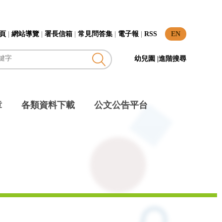
頁
|
網站導覽
|
署長信箱
|
常見問答集
|
電子報
|
RSS
EN
幼兒園
|
進階搜尋
章
各類資料下載
公文公告平台