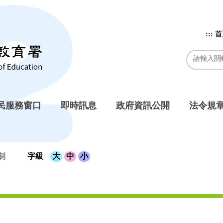
:::
首
民服務窗口
即時訊息
政府資訊公開
法令規
制
字級
大
中
小