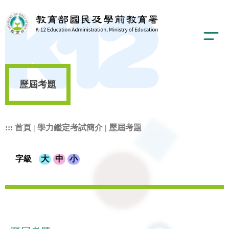
歷屆考題
:::
首頁
|
學力鑑定考試簡介
|
歷屆考題
字級
大
中
小