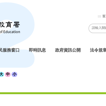
:::
首
民服務窗口
即時訊息
政府資訊公開
法令規
大
中
小