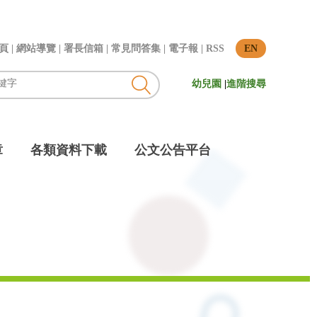
頁
|
網站導覽
|
署長信箱
|
常見問答集
|
電子報
|
RSS
EN
幼兒園
|
進階搜尋
章
各類資料下載
公文公告平台