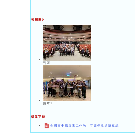
相關圖片
刊頭
圖片1
檔案下載
全國高中職反毒工作坊 守護學生遠離毒品