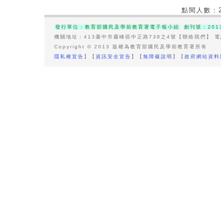
點閱人數：
發行單位：教育部國民及學前教育署電子報小組
創刊號：201
機關地址：413臺中市霧峰區中正路738之4號【聯絡我們】 電話總
Copyright © 2013 版權為教育部國民及學前教育署所有
隱私權宣告
】【
資訊安全宣告
】【
無障礙說明
】【
政府網站資料